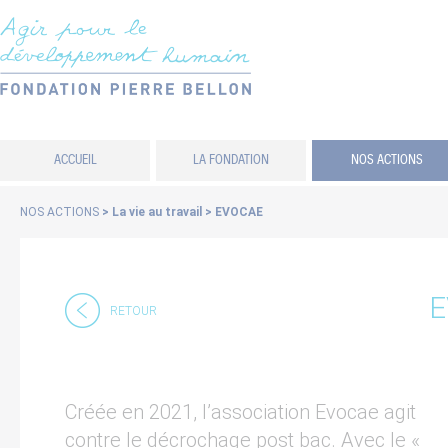
Panneau de gestion des cookies
ACCUEIL
LA FONDATION
NOS ACTIONS
NOS ACTIONS
>
La vie au travail
>
EVOCAE
E
RETOUR
Créée en 2021, l’association Evocae agit
contre le décrochage post bac. Avec le «