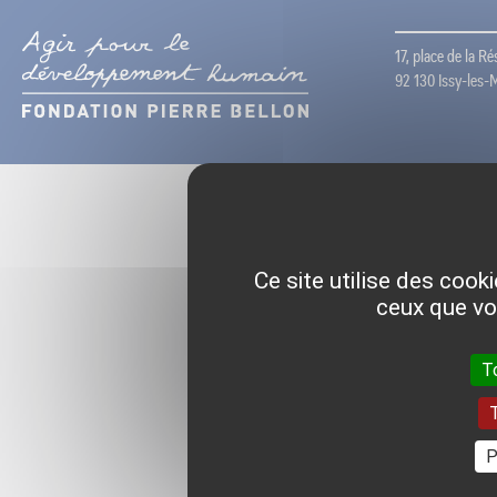
17, place de la R
92 130 Issy-les-
Ce site utilise des cook
ceux que vo
T
T
P