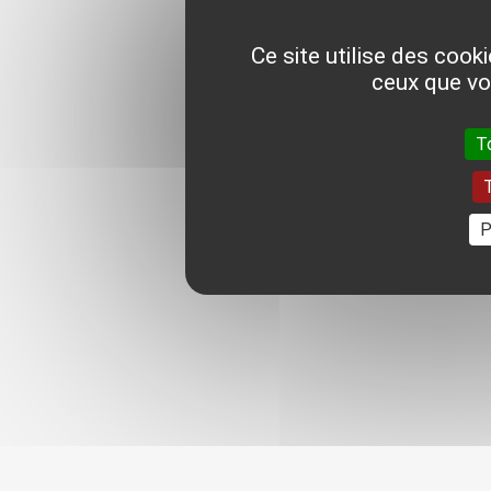
Ce site utilise des cook
ceux que vo
T
T
P