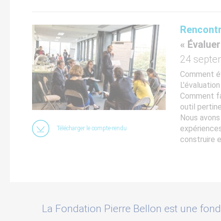
Rencontr
« Évalue
24 septe
Comment év
L'évaluatio
Comment fai
outil pertin
Nous avons i
expériences,
Télécharger le compte-rendu
construire 
La Fondation Pierre Bellon est une fond