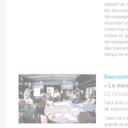
rapport au 
les associa
témoignages
réussites co
collective 
utiliser et 
développeme
des masterc
temps en éq
Rencontr
« La vis
05 Octob
Face à la c
de concevoi
Dans ce cont
grandir un p