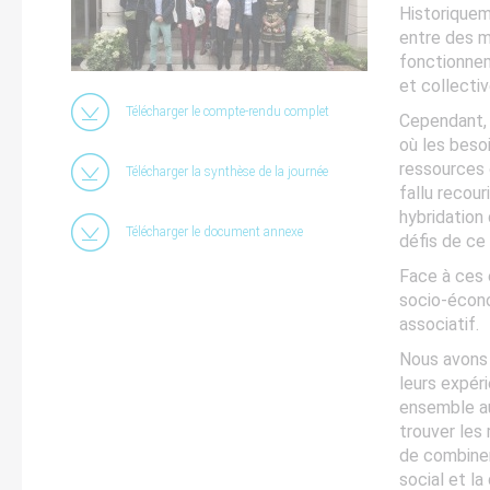
Historiquem
entre des m
fonctionnem
et collectiv
Télécharger le compte-rendu complet
Cependant,
où les besoi
ressources 
Télécharger la synthèse de la journée
fallu recour
hybridation
Télécharger le document annexe
défis de ce
Face à ces 
socio-écono
associatif.
Nous avons 
leurs expéri
ensemble au
trouver les
de combiner
social et la