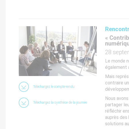
Rencontr
« Contri
numériqu
28 septe
Le monde nu
également a
Mais représ
contraire u
Téléchargez le compte-rendu
développe
Nous avons 
Téléchargez la synthèse de la journée
partager leu
réfléchir e
auprès des 
solutions a