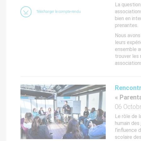
La question 
association
Télécharger le compte-rendu
bien en inte
prenantes.
Nous avons 
leurs expéri
ensemble au
trouver les
association
Rencontr
« Parent
06 Octob
Le rôle de 
humain des 
l’influence 
scolaire de