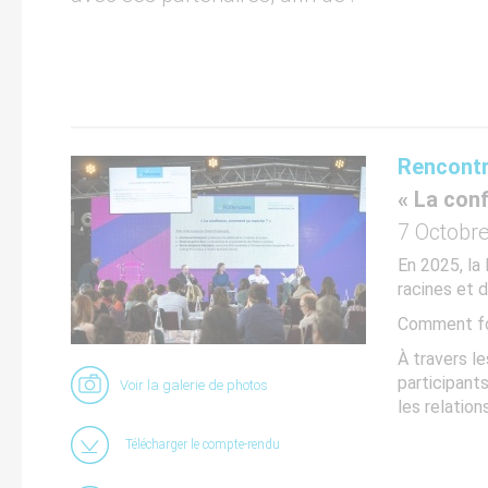
Rencontr
« La con
7 Octobr
En 2025, la
racines et 
Comment fon
À travers l
participants
Voir la galerie de photos
les relation
Télécharger le compte-rendu