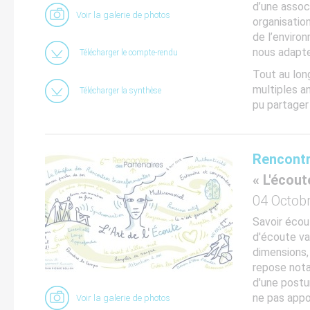
d’une assoc
Voir la galerie de photos
organisatio
de l’enviro
nous adapt
Télécharger le compte-rendu
Tout au lon
multiples a
Télécharger la synthèse
pu partager 
Rencontr
« L'écou
04 Octob
Savoir écou
d'écoute va
dimensions,
repose nota
d'une postu
ne pas app
Voir la galerie de photos