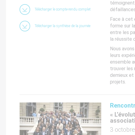
témoignent 
défaillances
Télécharger le compte-rendu complet
Face à cet 
forme sur l
Télécharger la synthèse de la journée
entre les p
la réussite
Nous avons 
leurs expéri
ensemble au
trouver les
demieux et p
projets.
Rencontr
« L’évol
associat
3 octobr