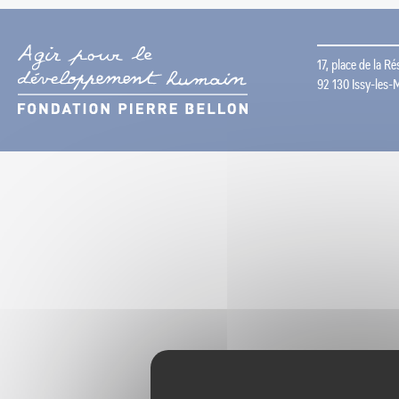
17, place de la R
92 130 Issy-les-