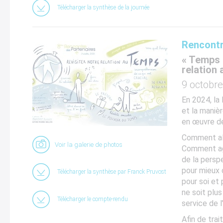
Télécharger la synthèse de la journée
Rencontr
« Temps 
relation
9 octobr
En 2024, la
et la manièr
en œuvre de
Comment alo
Voir la galerie de photos
Comment ag
de la persp
pour mieux 
Télécharger la synthèse par Franck Pruvost
pour soi et 
ne soit plus
Télécharger le compte-rendu
service de 
Afin de trai